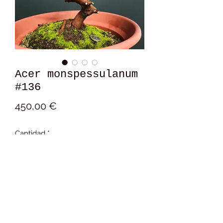
Acer monspessulanum
#136
Precio
450,00 €
Cantidad
*
Añadir al carrito
18x21x16 cm