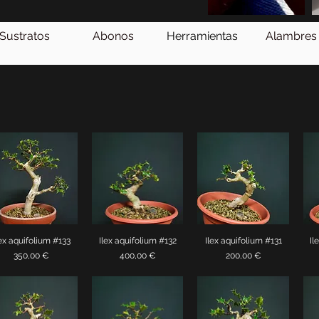
Sustratos
Abonos
Herramientas
Alambres
lex aquifolium #133
Ilex aquifolium #132
Ilex aquifolium #131
Il
Vista rápida
Vista rápida
Vista rápida
Precio
Precio
Precio
350,00 €
400,00 €
200,00 €