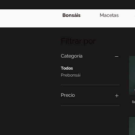
Bonsáis
Macetas
Filtrar por
Categoría
Todos
Prebonsái
Precio
I
150 €
850 €