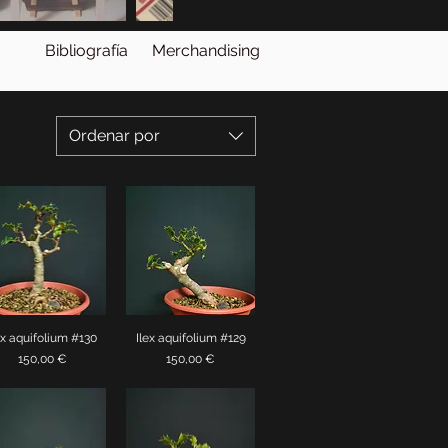
Bibliografía
Merchandising
Ordenar por
ex aquifolium #130
Ilex aquifolium #129
Vista rápida
Vista rápida
Precio
Precio
150,00 €
150,00 €