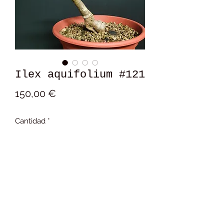
Ilex aquifolium #121
Precio
150,00 €
Cantidad
*
Añadir al carrito
14x18x7 cm