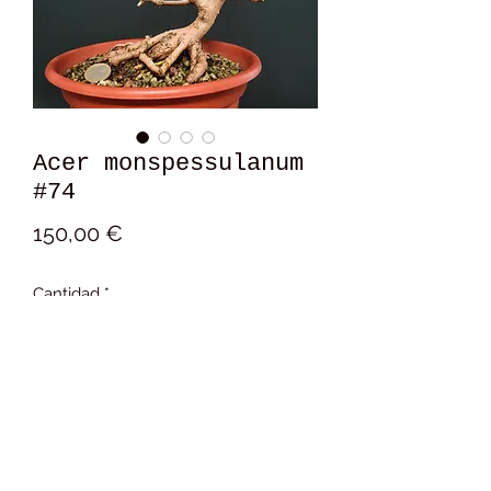
Acer monspessulanum
#74
Precio
150,00 €
Cantidad
*
Añadir al carrito
15x15x11 cm