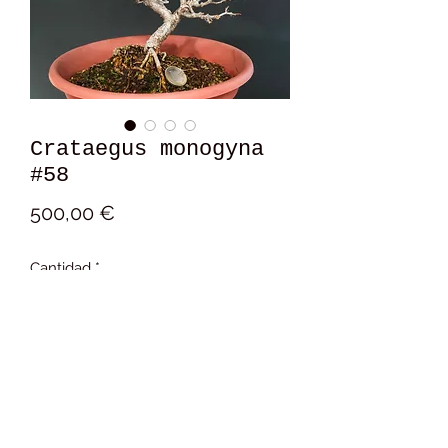
Crataegus monogyna
#58
Precio
500,00 €
Cantidad
*
Añadir al carrito
19x17x14 cm