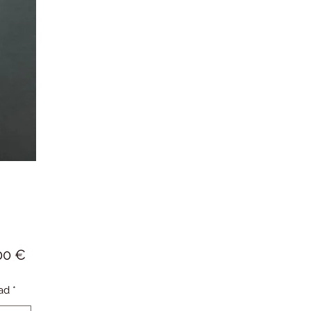
Precio
00 €
ad
*