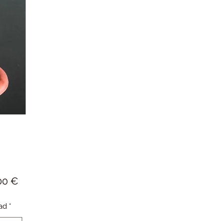
Precio
00 €
ad
*